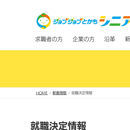
コ
ナ
ン
ビ
テ
ゲ
ン
ー
求職者の方
企業の方
沿革
ツ
シ
へ
ョ
ス
ン
キ
に
ッ
移
プ
動
HOME
新着情報
就職決定情報
就職決定情報