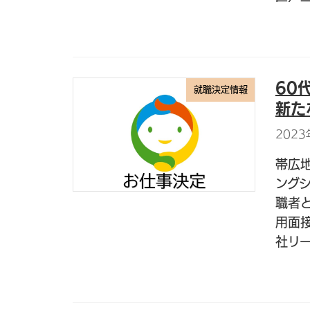
60
就職決定情報
新た
2023
帯広
ング
職者
用面
社リー