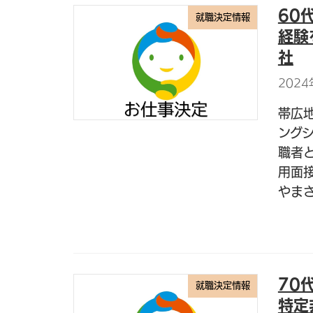
60
就職決定情報
経験
社
2024
帯広
ング
職者
用面
やまさ
70
就職決定情報
特定