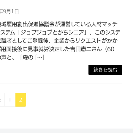
3年9月1日
地域雇用創出促進協議会が運営している人材マッチ
システム「ジョブジョブとかちシニア」、このシステ
求職者としてご登録後、企業からリクエストがかか
採用面接後に見事就労決定した吉田憲二さん（60
声と、「森の […]
続きを読む
固
固
«
1
2
定
定
ペ
ペ
ー
ー