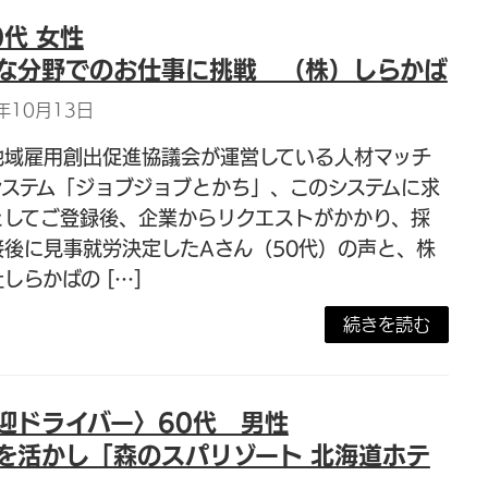
代 女性
な分野でのお仕事に挑戦 （株）しらかば
年10月13日
地域雇用創出促進協議会が運営している人材マッチ
システム「ジョブジョブとかち」、このシステムに求
としてご登録後、企業からリクエストがかかり、採
接後に見事就労決定したAさん（50代）の声と、株
しらかばの […]
続きを読む
迎ドライバー〉60代 男性
を活かし「森のスパリゾート 北海道ホテ