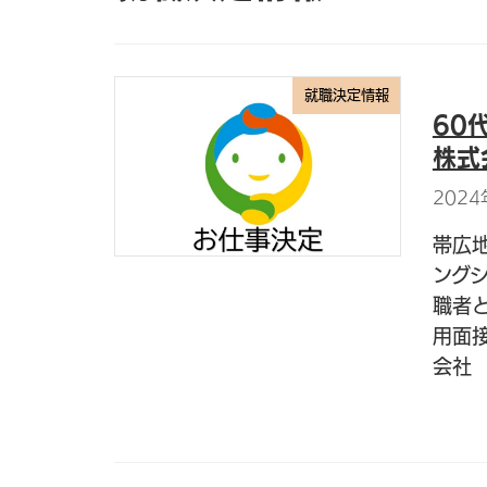
就職決定情報
60
株式
2024
帯広
ング
職者
用面
会社 