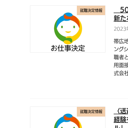
50
就職決定情報
新た
2023
帯広
ング
職者
用面
式会社
〈送
就職決定情報
経験