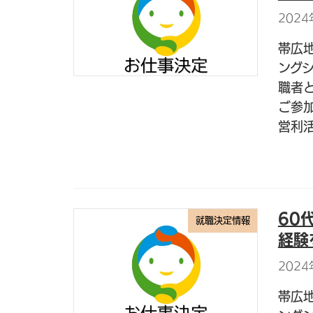
2024
帯広
ング
職者
ご参
営利活
60
就職決定情報
経験
2024
帯広