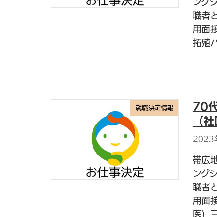
ング
職者
用面
拓殖バ
70
就職決定情報
（社
2023
帯広
ング
職者
用面
医）三