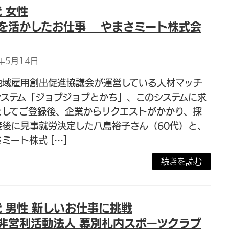
代 女性
を活かしたお仕事 やまさミート株式会
年5月14日
地域雇用創出促進協議会が運営している人材マッチ
システム「ジョブジョブとかち」、このシステムに求
としてご登録後、企業からリクエストがかかり、採
接後に見事就労決定した八島裕子さん（60代）と、
ミート株式 […]
続きを読む
代 男性 新しいお仕事に挑戦
非営利活動法人 幕別札内スポーツクラブ