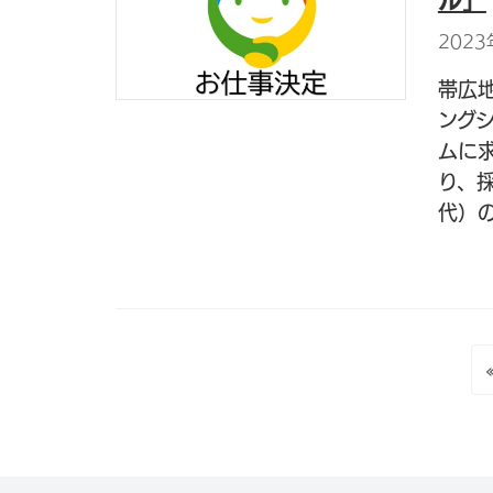
ル」
202
帯広
ング
ムに
り、
代）の
投
稿
の