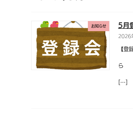
5月
お知らせ
2026
【登
①1
ら 
⑤
[…]