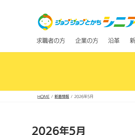
コ
ナ
ン
ビ
テ
ゲ
ン
ー
求職者の方
企業の方
沿革
ツ
シ
へ
ョ
ス
ン
キ
に
ッ
移
プ
動
HOME
新着情報
2026年5月
2026年5月