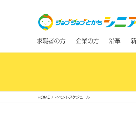
コ
ナ
ン
ビ
テ
ゲ
ン
ー
求職者の方
企業の方
沿革
ツ
シ
へ
ョ
ス
ン
キ
に
ッ
移
プ
動
HOME
イベントスケジュール