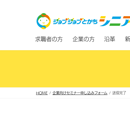
コ
ナ
ン
ビ
テ
ゲ
ン
ー
求職者の方
企業の方
沿革
ツ
シ
へ
ョ
ス
ン
キ
に
ッ
移
プ
動
HOME
企業向けセミナー申し込みフォーム
送信完了