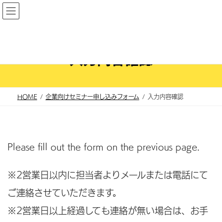
コ
ナ
ン
ビ
テ
ゲ
ン
ー
入力内容確認
ツ
シ
へ
ョ
ス
ン
HOME
企業向けセミナー申し込みフォーム
入力内容確認
キ
に
ッ
移
プ
動
Please fill out the form on the previous page.
※2営業日以内に担当者よりメールまたは電話にて
ご連絡させていただきます。
※2営業日以上経過しても連絡が無い場合は、お手