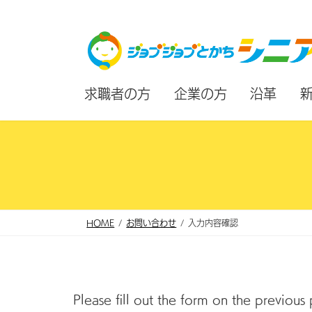
コ
ナ
ン
ビ
テ
ゲ
ン
ー
求職者の方
企業の方
沿革
ツ
シ
へ
ョ
ス
ン
キ
に
ッ
移
プ
動
HOME
お問い合わせ
入力内容確認
Please fill out the form on the previous